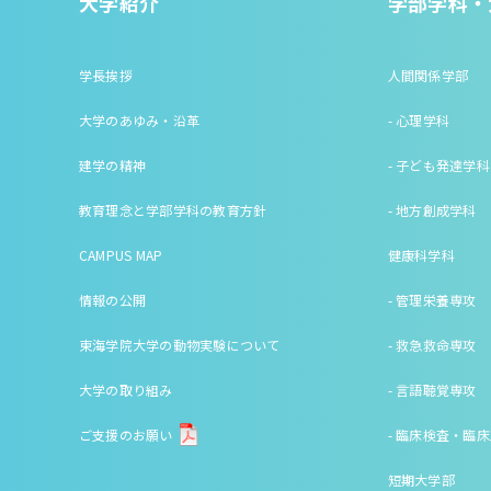
大学紹介
学部学科・
学長挨拶
人間関係学部
大学のあゆみ・沿革
- 心理学科
建学の精神
- 子ども発達学科
教育理念と学部学科の教育方針
- 地方創成学科
CAMPUS MAP
健康科学科
情報の公開
- 管理栄養専攻
東海学院大学の動物実験について
- 救急救命専攻
大学の取り組み
- 言語聴覚専攻
ご支援のお願い
- 臨床検査・臨
短期大学部