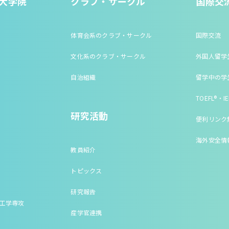
大学院
クラブ・サークル
国際交
体育会系のクラブ・サークル
国際交流
文化系のクラブ・サークル
外国人留学
自治組織
留学中の学
TOEFL®・IE
研究活動
便利リンク
海外安全情
教員紹介
トピックス
研究報告
床工学専攻
産学官連携