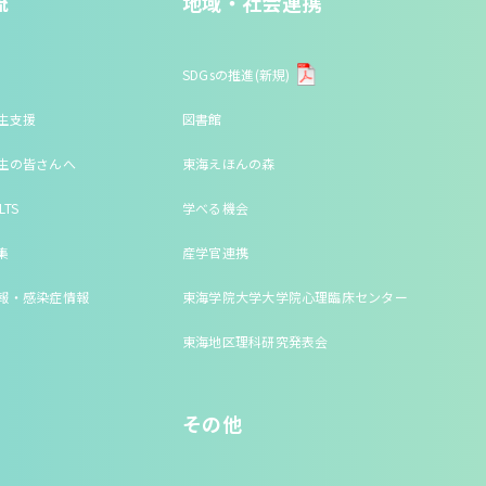
流
地域・社会連携
SDGsの推進(新規)
生支援
図書館
生の皆さんへ
東海えほんの森
LTS
学べる機会
集
産学官連携
報・感染症情報
東海学院大学大学院心理臨床センター
東海地区理科研究発表会
その他