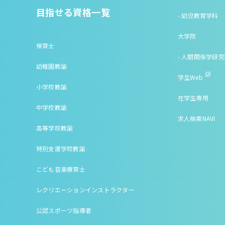
目指せる資格一覧
- 幼児教育学科
大学院
保育士
- 人間関係学研
幼稚園教諭
学生Web
小学校教諭
在学生専用
中学校教諭
求人検索NAVI
高等学校教諭
特別支援学校教諭
こども音楽療育士
レクリエーションインストラクター
公認スポーツ指導者