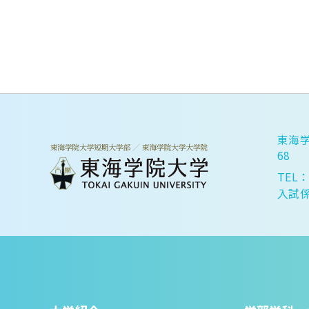
東海学
68
TEL：
入試係