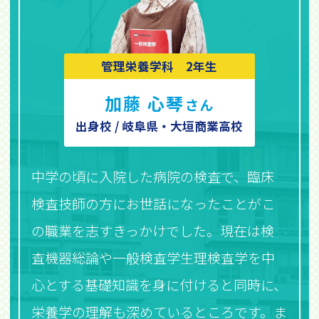
管理栄養学科 2年生
加藤 心琴
さん
出身校 / 岐阜県・大垣商業高校
中学の頃に入院した病院の検査で、臨床
検査技師の方にお世話になったことがこ
の職業を志すきっかけでした。現在は検
査機器総論や一般検査学生理検査学を中
心とする基礎知識を身に付けると同時に、
栄養学の理解も深めているところです。ま