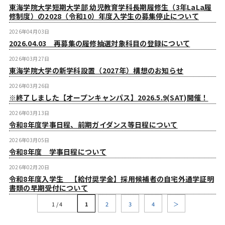
東海学院大学短期大学部 幼児教育学科長期履修生（3年LaLa履
修制度）の2028（令和10）年度入学生の募集停止について
2026年04月03日
2026.04.03 再募集の履修抽選対象科目の登録について
2026年03月27日
東海学院大学の新学科設置（2027年）構想のお知らせ
2026年03月26日
※終了しました【オープンキャンパス】2026.5.9(SAT)開催！
2026年03月13日
令和8年度学事日程、前期ガイダンス等日程について
2026年03月05日
令和8年度 学事日程について
2026年02月20日
令和8年度入学生 【給付奨学金】採用候補者の自宅外通学証明
書類の早期受付について
1 / 4
1
2
3
4
＞