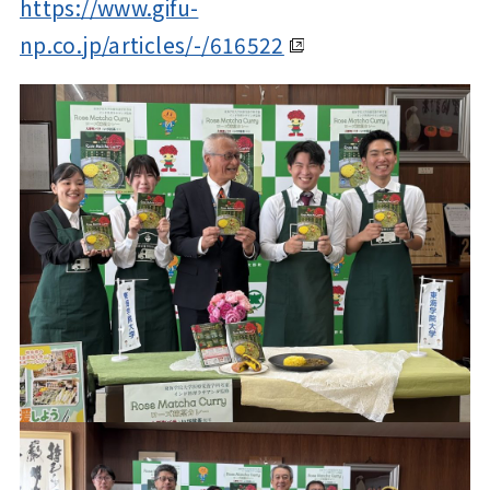
https://www.gifu-
np.co.jp/articles/-/616522