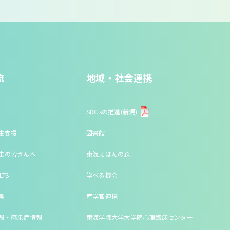
流
地域・社会連携
SDGsの推進(新規)
生支援
図書館
生の皆さんへ
東海えほんの森
LTS
学べる機会
集
産学官連携
報・感染症情報
東海学院大学大学院心理臨床センター