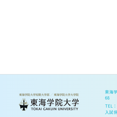
東海学
68
TEL：
入試係