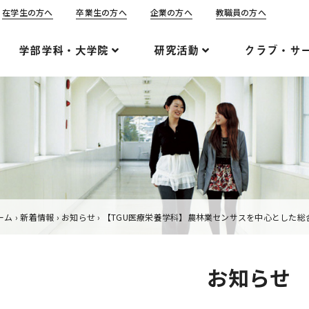
在学生の方へ
卒業生の方へ
企業の方へ
教職員の方へ
学部学科・大学院
研究活動
クラブ・サ
ーム
›
新着情報
›
お知らせ
›
【TGU医療栄養学科】農林業センサスを中心とした総
お知らせ