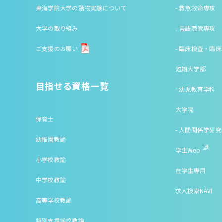
東海学院大学の動物実験について
- 救急救命専攻
大学の取り組み
- 言語聴覚専攻
ご支援のお願い
- 臨床検査・臨
短期大学部
目指せる資格一覧
- 幼児教育学科
大学院
保育士
- 人間関係学研
幼稚園教諭
学生Web
小学校教諭
在学生専用
中学校教諭
求人検索NAVI
高等学校教諭
特別支援学校教諭