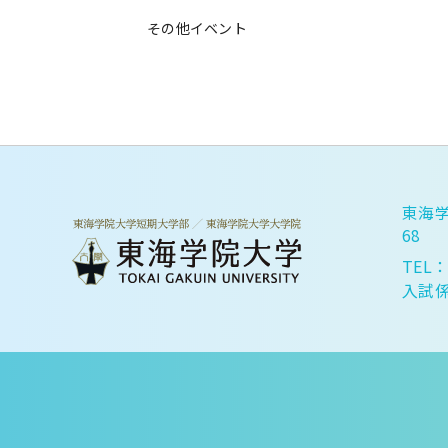
その他イベント
東海学
68
TEL：
入試係