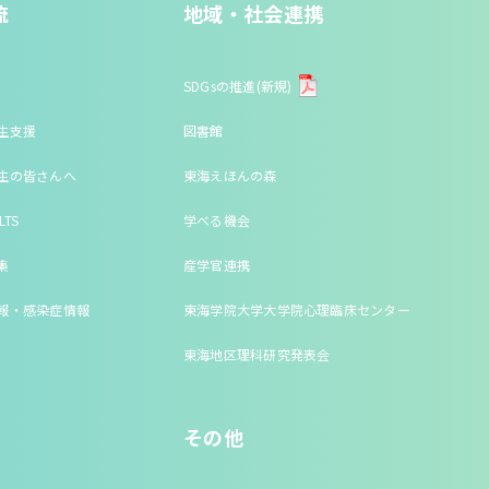
流
地域・社会連携
SDGsの推進(新規)
生支援
図書館
生の皆さんへ
東海えほんの森
LTS
学べる機会
集
産学官連携
報・感染症情報
東海学院大学大学院心理臨床センター
東海地区理科研究発表会
その他