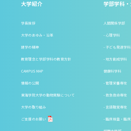
大学紹介
学部学科・
学長挨拶
人間関係学部
大学のあゆみ・沿革
- 心理学科
建学の精神
- 子ども発達学科
教育理念と学部学科の教育方針
- 地方創成学科
CAMPUS MAP
健康科学科
情報の公開
- 管理栄養専攻
東海学院大学の動物実験について
- 救急救命専攻
大学の取り組み
- 言語聴覚専攻
ご支援のお願い
- 臨床検査・臨
短期大学部