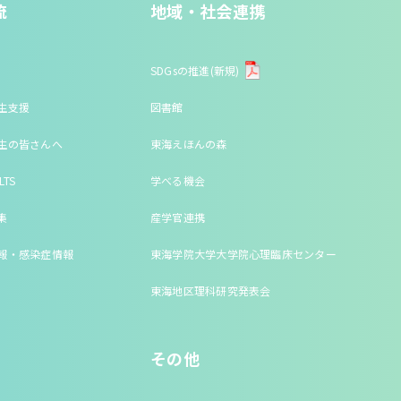
流
地域・社会連携
SDGsの推進(新規)
生支援
図書館
生の皆さんへ
東海えほんの森
LTS
学べる機会
集
産学官連携
報・感染症情報
東海学院大学大学院心理臨床センター
東海地区理科研究発表会
その他