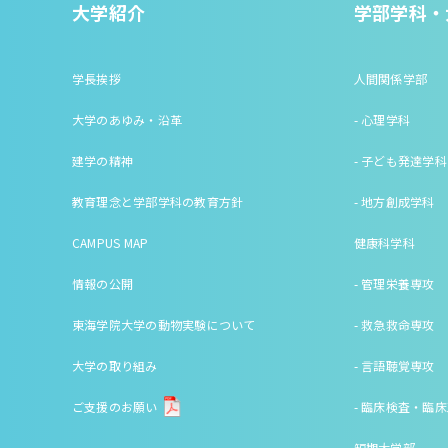
大学紹介
学部学科・
学長挨拶
人間関係学部
大学のあゆみ・沿革
- 心理学科
建学の精神
- 子ども発達学科
教育理念と学部学科の教育方針
- 地方創成学科
CAMPUS MAP
健康科学科
情報の公開
- 管理栄養専攻
東海学院大学の動物実験について
- 救急救命専攻
大学の取り組み
- 言語聴覚専攻
ご支援のお願い
- 臨床検査・臨
短期大学部