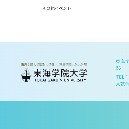
その他イベント
東海学
68
TEL：
入試係