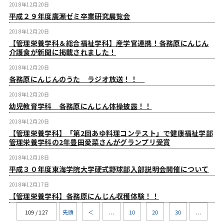
2018年12月20日
平成２９年度廣瀬ゼミ卒業研究展覧会
2018年12月20日
【管理栄養学科＆総合福祉学科】産学官連携！各務原にんじん
介護食が新聞に掲載されました！
2018年12月20日
各務原にんじんのうた ラジオ放送！！
2018年12月20日
幼児教育学科 各務原にんじん体操披露！！
2018年12月20日
【管理栄養学科】「第2回あゆ料理コンテスト」で健康福祉学部
管理栄養学科の2年豊田愛菜さんがグランプリ受賞
2018年12月18日
平成３０年度東海学院大学硬式野球部入部説明会開催について
2018年12月17日
【管理栄養学科】各務原にんじん収穫体験！！
109 / 127
先頭
＜
...
10
20
30
...