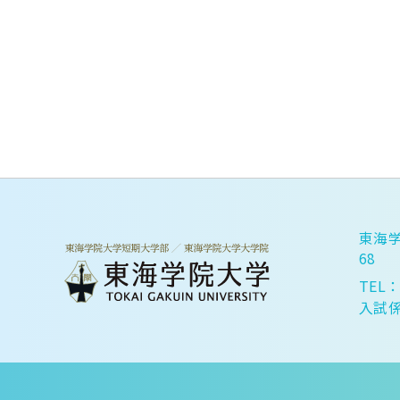
東海学
68
TEL：
入試係