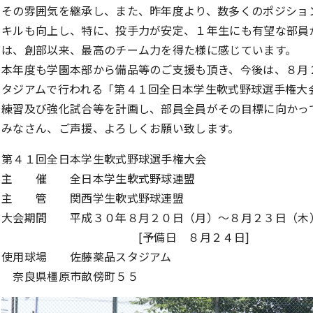
その雰囲気を継承し、また、昨年度より、数多くのポジショ
キルも向上し、特に、投手力が安定、１年生にも有望な部員
は、創部以来、最高のチーム力を得た様に感じています。
本年度も学園本部から備品等のご支援も頂き、今後は、８月
タジアムで行われる「第４１回全日本学生軟式野球選手権大
練習及び強化試合等を計画し、部員全員がその目標に向かっ
みなさん、ご声援、よろしくお願い致します。
第４１回全日本学生軟式野球選手権大会
主 催 全日本学生軟式野球連盟
主 管 関西学生軟式野球連盟
大会期間 平成３０年８月２０日（月）～８月２３日（木
[予備日 ８月２４日]
使用球場 佐藤薬品スタジアム
奈良県橿原市畝傍町５５