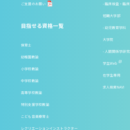
ご支援のお願い
- 臨床検査・臨
短期大学部
目指せる資格一覧
- 幼児教育学科
大学院
保育士
- 人間関係学研
幼稚園教諭
学生Web
小学校教諭
在学生専用
中学校教諭
求人検索NAVI
高等学校教諭
特別支援学校教諭
こども音楽療育士
レクリエーションインストラクター