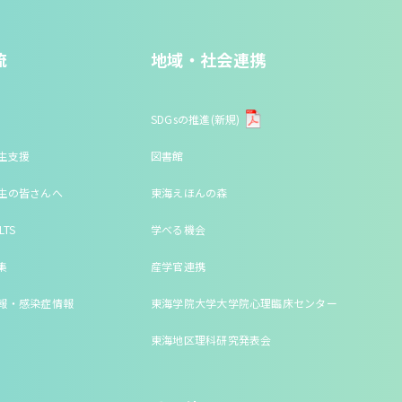
流
地域・社会連携
SDGsの推進(新規)
生支援
図書館
生の皆さんへ
東海えほんの森
LTS
学べる機会
集
産学官連携
報・感染症情報
東海学院大学大学院心理臨床センター
東海地区理科研究発表会