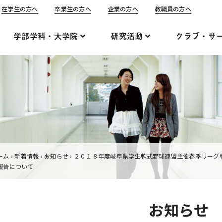
在学生の方へ
卒業生の方へ
企業の方へ
教職員の方へ
学部学科・大学院
研究活動
クラブ・サ
ーム
›
新着情報
›
お知らせ
›
２０１８年度岐阜県学生軟式野球連盟主催春季リーグ
報告について
お知らせ