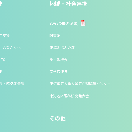
流
地域・社会連携
SDGsの推進(新規)
生支援
図書館
生の皆さんへ
東海えほんの森
LTS
学べる機会
集
産学官連携
報・感染症情報
東海学院大学大学院心理臨床センター
東海地区理科研究発表会
その他