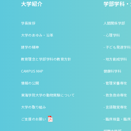
大学紹介
学部学科・
学長挨拶
人間関係学部
大学のあゆみ・沿革
- 心理学科
建学の精神
- 子ども発達学科
教育理念と学部学科の教育方針
- 地方創成学科
CAMPUS MAP
健康科学科
情報の公開
- 管理栄養専攻
東海学院大学の動物実験について
- 救急救命専攻
大学の取り組み
- 言語聴覚専攻
ご支援のお願い
- 臨床検査・臨
短期大学部