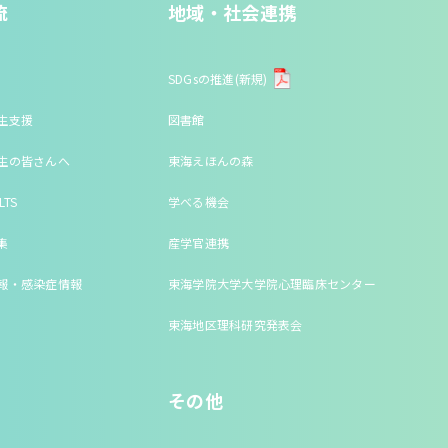
流
地域・社会連携
SDGsの推進(新規)
生支援
図書館
生の皆さんへ
東海えほんの森
LTS
学べる機会
集
産学官連携
報・感染症情報
東海学院大学大学院心理臨床センター
東海地区理科研究発表会
その他