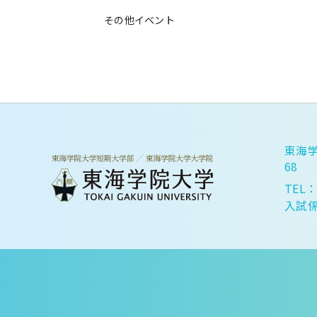
その他イベント
東海学
68
TEL：
入試係