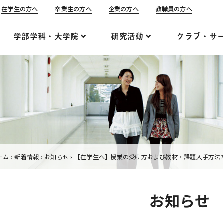
在学生の方へ
卒業生の方へ
企業の方へ
教職員の方へ
学部学科・大学院
研究活動
クラブ・サ
ーム
›
新着情報
›
お知らせ
›
【在学生へ】授業の受け方および教材・課題入手方法
お知らせ