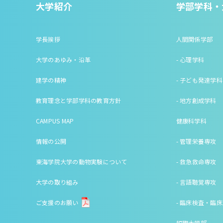
大学紹介
学部学科・
学長挨拶
人間関係学部
大学のあゆみ・沿革
- 心理学科
建学の精神
- 子ども発達学科
教育理念と学部学科の教育方針
- 地方創成学科
CAMPUS MAP
健康科学科
情報の公開
- 管理栄養専攻
東海学院大学の動物実験について
- 救急救命専攻
大学の取り組み
- 言語聴覚専攻
ご支援のお願い
- 臨床検査・臨
短期大学部