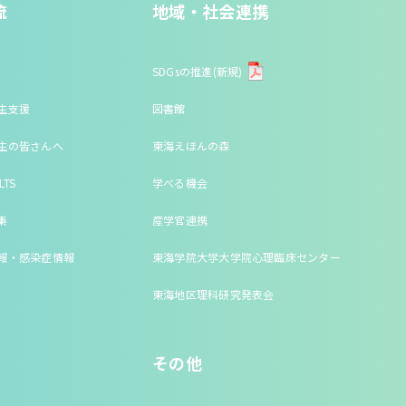
流
地域・社会連携
SDGsの推進(新規)
生支援
図書館
生の皆さんへ
東海えほんの森
LTS
学べる機会
集
産学官連携
報・感染症情報
東海学院大学大学院心理臨床センター
東海地区理科研究発表会
その他