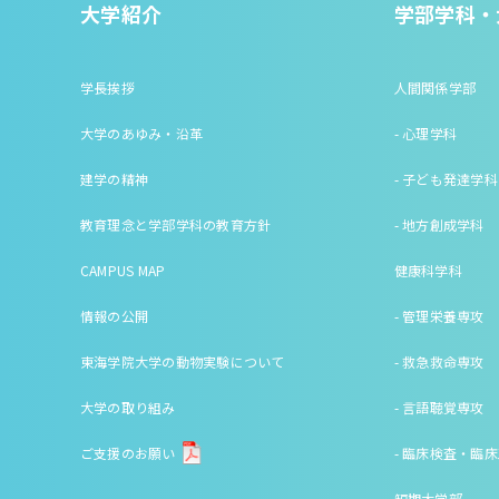
大学紹介
学部学科・
学長挨拶
人間関係学部
大学のあゆみ・沿革
- 心理学科
建学の精神
- 子ども発達学科
教育理念と学部学科の教育方針
- 地方創成学科
CAMPUS MAP
健康科学科
情報の公開
- 管理栄養専攻
東海学院大学の動物実験について
- 救急救命専攻
大学の取り組み
- 言語聴覚専攻
ご支援のお願い
- 臨床検査・臨
短期大学部