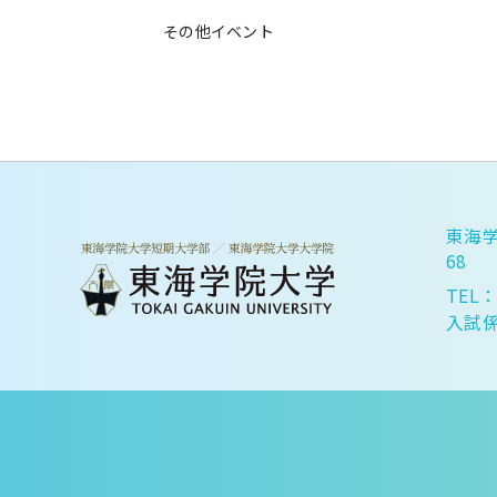
その他イベント
東海学
68
TEL：
入試係