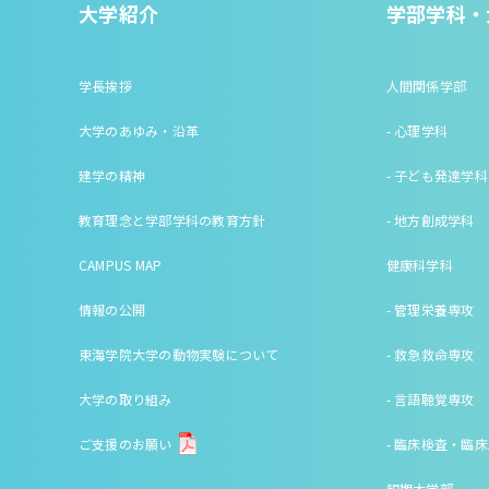
大学紹介
学部学科・
学長挨拶
人間関係学部
大学のあゆみ・沿革
- 心理学科
建学の精神
- 子ども発達学科
教育理念と学部学科の教育方針
- 地方創成学科
CAMPUS MAP
健康科学科
情報の公開
- 管理栄養専攻
東海学院大学の動物実験について
- 救急救命専攻
大学の取り組み
- 言語聴覚専攻
ご支援のお願い
- 臨床検査・臨
短期大学部