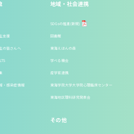
流
地域・社会連携
SDGsの推進(新規)
生支援
図書館
生の皆さんへ
東海えほんの森
LTS
学べる機会
集
産学官連携
報・感染症情報
東海学院大学大学院心理臨床センター
東海地区理科研究発表会
その他