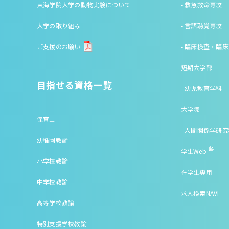
東海学院大学の動物実験について
- 救急救命専攻
大学の取り組み
- 言語聴覚専攻
ご支援のお願い
- 臨床検査・臨
短期大学部
目指せる資格一覧
- 幼児教育学科
大学院
保育士
- 人間関係学研
幼稚園教諭
学生Web
小学校教諭
在学生専用
中学校教諭
求人検索NAVI
高等学校教諭
特別支援学校教諭