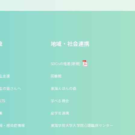
流
地域・社会連携
SDGsの推進(新規)
生支援
図書館
生の皆さんへ
東海えほんの森
LTS
学べる機会
集
産学官連携
報・感染症情報
東海学院大学大学院心理臨床センター