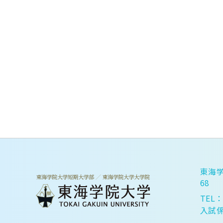
東海学
68
TEL：
入試係