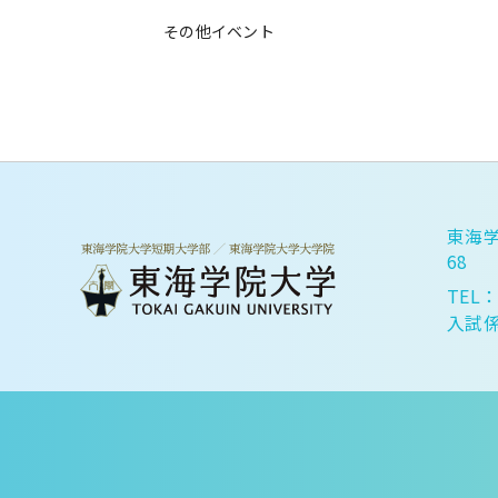
その他イベント
東海学
68
TEL：
入試係