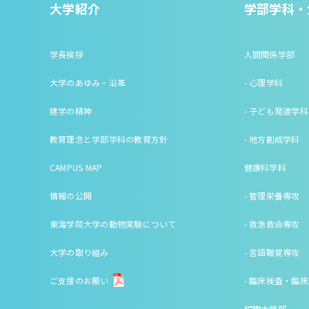
大学紹介
学部学科・
学長挨拶
人間関係学部
大学のあゆみ・沿革
- 心理学科
建学の精神
- 子ども発達学科
教育理念と学部学科の教育方針
- 地方創成学科
CAMPUS MAP
健康科学科
情報の公開
- 管理栄養専攻
東海学院大学の動物実験について
- 救急救命専攻
大学の取り組み
- 言語聴覚専攻
ご支援のお願い
- 臨床検査・臨
短期大学部