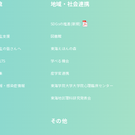
流
地域・社会連携
SDGsの推進(新規)
生支援
図書館
生の皆さんへ
東海えほんの森
LTS
学べる機会
集
産学官連携
報・感染症情報
東海学院大学大学院心理臨床センター
東海地区理科研究発表会
その他