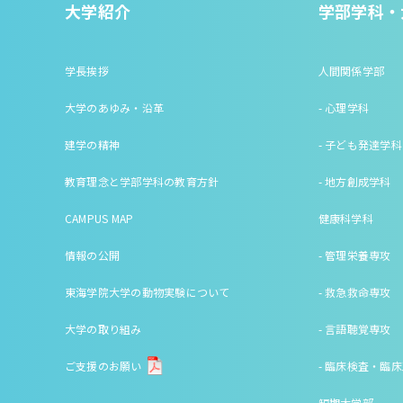
大学紹介
学部学科・
学長挨拶
人間関係学部
大学のあゆみ・沿革
- 心理学科
建学の精神
- 子ども発達学科
教育理念と学部学科の教育方針
- 地方創成学科
CAMPUS MAP
健康科学科
情報の公開
- 管理栄養専攻
東海学院大学の動物実験について
- 救急救命専攻
大学の取り組み
- 言語聴覚専攻
ご支援のお願い
- 臨床検査・臨
短期大学部