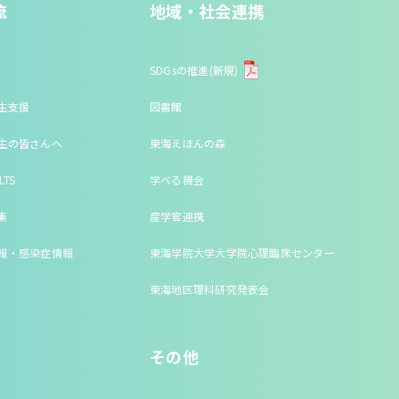
流
地域・社会連携
SDGsの推進(新規)
生支援
図書館
生の皆さんへ
東海えほんの森
LTS
学べる機会
集
産学官連携
報・感染症情報
東海学院大学大学院心理臨床センター
東海地区理科研究発表会
その他