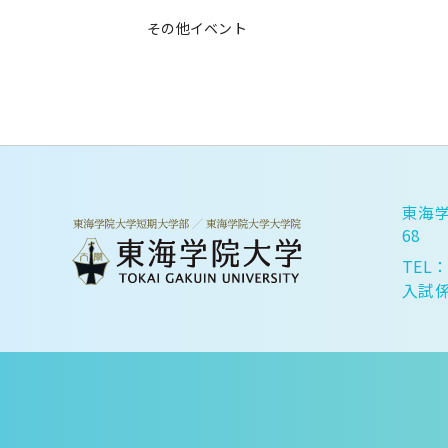
その他イベント
東海学
68
TEL：
入試係