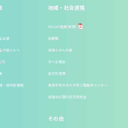
流
地域・社会連携
SDGsの推進(新規)
生支援
図書館
生の皆さんへ
東海えほんの森
LTS
学べる機会
集
産学官連携
報・感染症情報
東海学院大学大学院心理臨床センター
東海地区理科研究発表会
その他