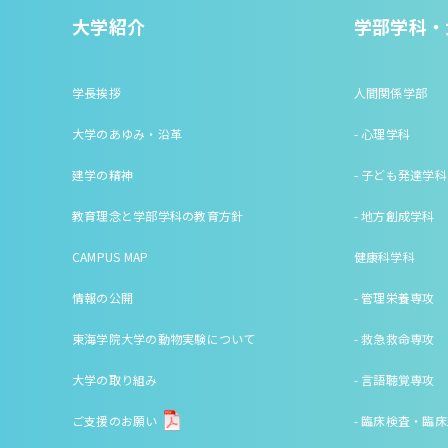
大学紹介
学部学科・
学長挨拶
人間関係学部
大学のあゆみ・沿革
- 心理学科
建学の精神
- 子ども発達学科
教育理念と学部学科の教育方針
- 地方創成学科
CAMPUS MAP
健康科学科
情報の公開
- 管理栄養専攻
東海学院大学の動物実験について
- 救急救命専攻
大学の取り組み
- 言語聴覚専攻
ご支援のお願い
- 臨床検査・臨