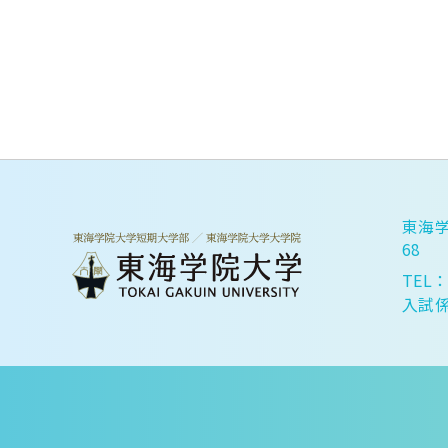
東海学
68
TEL：
入試係