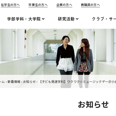
在学生の方へ
卒業生の方へ
企業の方へ
教職員の方へ
学部学科・大学院
研究活動
クラブ・サ
ーム
›
新着情報
›
お知らせ
›
【子ども発達学科】ワクワク☆ミュージックデー＠小
お知らせ