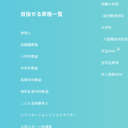
短期大学部
目指せる資格一覧
- 幼児教育学科
大学院
保育士
- 人間関係学研
幼稚園教諭
学生Web
小学校教諭
在学生専用
中学校教諭
求人検索NAVI
高等学校教諭
特別支援学校教諭
こども音楽療育士
レクリエーションインストラクター
公認スポーツ指導者