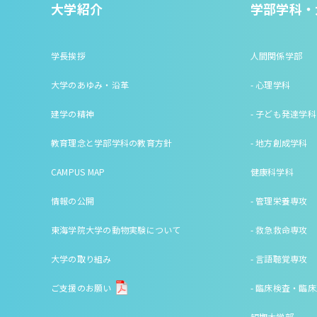
大学紹介
学部学科・
学長挨拶
人間関係学部
大学のあゆみ・沿革
- 心理学科
建学の精神
- 子ども発達学科
教育理念と学部学科の教育方針
- 地方創成学科
CAMPUS MAP
健康科学科
情報の公開
- 管理栄養専攻
東海学院大学の動物実験について
- 救急救命専攻
大学の取り組み
- 言語聴覚専攻
ご支援のお願い
- 臨床検査・臨
短期大学部