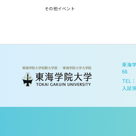
その他イベント
東海学
68
TEL：
入試係