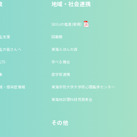
流
地域・社会連携
SDGsの推進(新規)
生支援
図書館
生の皆さんへ
東海えほんの森
LTS
学べる機会
集
産学官連携
報・感染症情報
東海学院大学大学院心理臨床センター
東海地区理科研究発表会
その他