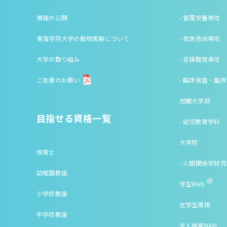
情報の公開
- 管理栄養専攻
東海学院大学の動物実験について
- 救急救命専攻
大学の取り組み
- 言語聴覚専攻
ご支援のお願い
- 臨床検査・臨
短期大学部
目指せる資格一覧
- 幼児教育学科
大学院
保育士
- 人間関係学研
幼稚園教諭
学生Web
小学校教諭
在学生専用
中学校教諭
求人検索NAVI