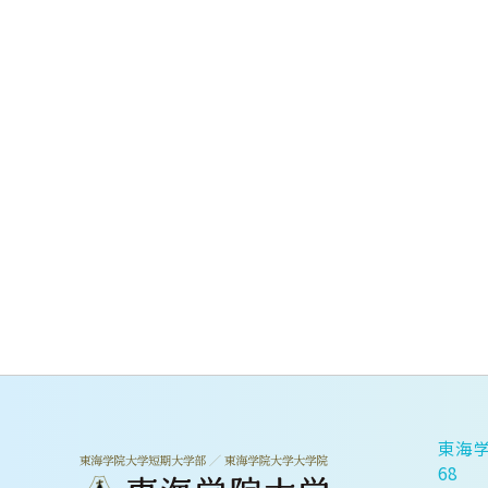
東海学
68