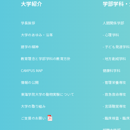
大学紹介
学部学科・
学長挨拶
人間関係学部
大学のあゆみ・沿革
- 心理学科
建学の精神
- 子ども発達学科
教育理念と学部学科の教育方針
- 地方創成学科
CAMPUS MAP
健康科学科
情報の公開
- 管理栄養専攻
東海学院大学の動物実験について
- 救急救命専攻
大学の取り組み
- 言語聴覚専攻
ご支援のお願い
- 臨床検査・臨
短期大学部