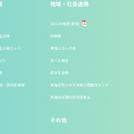
流
地域・社会連携
SDGsの推進(新規)
生支援
図書館
生の皆さんへ
東海えほんの森
LTS
学べる機会
集
産学官連携
報・感染症情報
東海学院大学大学院心理臨床センター
東海地区理科研究発表会
その他