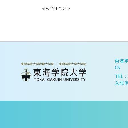
その他イベント
東海学
68
TEL：
入試係