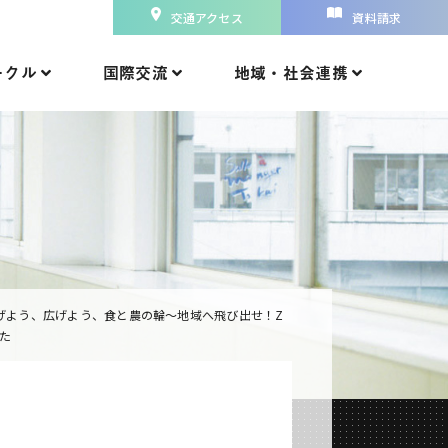
交通アクセス
資料請求
ークル
国際交流
地域・社会連携
げよう、広げよう、食と農の輪～地域へ飛び出せ！Z
した