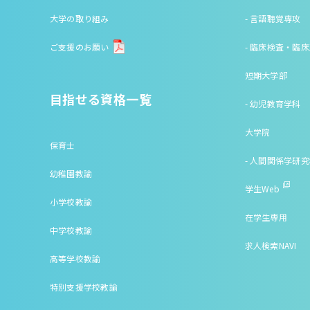
大学の取り組み
- 言語聴覚専攻
ご支援のお願い
- 臨床検査・臨
短期大学部
目指せる資格一覧
- 幼児教育学科
大学院
保育士
- 人間関係学研
幼稚園教諭
学生Web
小学校教諭
在学生専用
中学校教諭
求人検索NAVI
高等学校教諭
特別支援学校教諭