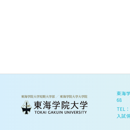
東海学
68
TEL：
入試係