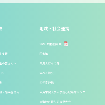
流
地域・社会連携
SDGsの推進(新規)
生支援
図書館
生の皆さんへ
東海えほんの森
LTS
学べる機会
集
産学官連携
報・感染症情報
東海学院大学大学院心理臨床センター
東海地区理科研究発表会