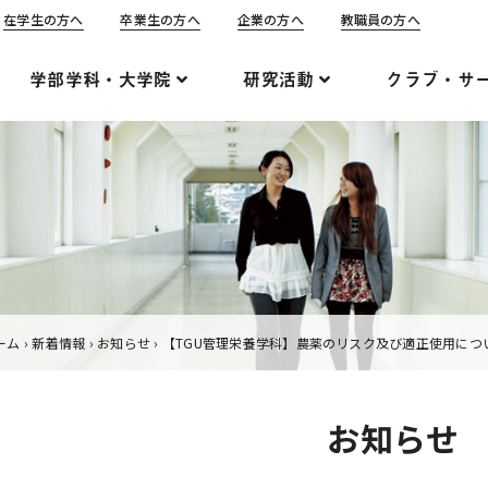
在学生の方へ
卒業生の方へ
企業の方へ
教職員の方へ
学部学科・大学院
研究活動
クラブ・サ
ーム
›
新着情報
›
お知らせ
›
【TGU管理栄養学科】農薬のリスク及び適正使用につ
お知らせ