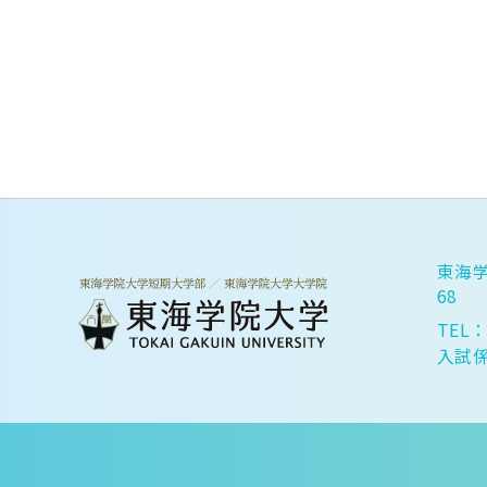
東海学
68
TEL：
入試係