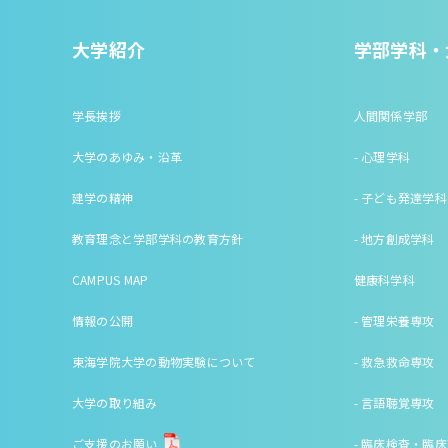
大学紹介
学部学科・
学長挨拶
人間関係学部
大学のあゆみ・沿革
- 心理学科
建学の精神
- 子ども発達学科
教育理念と学部学科の教育方針
- 地方創成学科
CAMPUS MAP
健康科学科
情報の公開
- 管理栄養専攻
東海学院大学の動物実験について
- 救急救命専攻
大学の取り組み
- 言語聴覚専攻
ご支援のお願い
- 臨床検査・臨