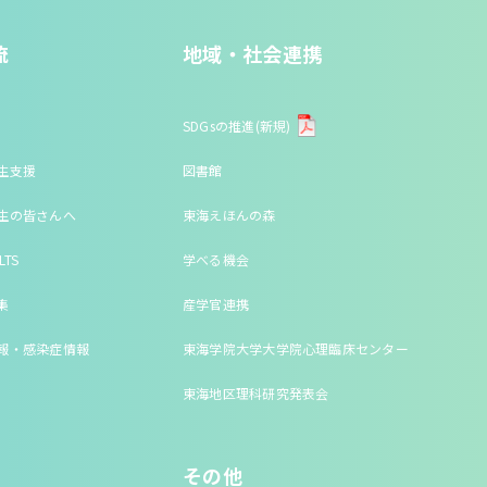
流
地域・社会連携
SDGsの推進(新規)
生支援
図書館
生の皆さんへ
東海えほんの森
LTS
学べる機会
集
産学官連携
報・感染症情報
東海学院大学大学院心理臨床センター
東海地区理科研究発表会
その他