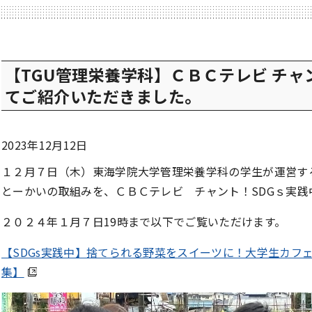
【TGU管理栄養学科】ＣＢＣテレビ チャ
てご紹介いただきました。
2023年12月12日
１２月７日（木）東海学院大学管理栄養学科の学生が運営す
とーかいの取組みを、ＣＢＣテレビ チャント！SDGｓ実
２０２４年１月７日19時まで以下でご覧いただけます。
【SDGs実践中】捨てられる野菜をスイーツに！大学生カフ
集】