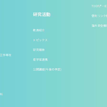
TOEFL®・IE
研究活動
便利リンク
海外安全情
教員紹介
トピックス
研究報告
床工学専攻
産学官連携
公開講座(今後の予定)
究科