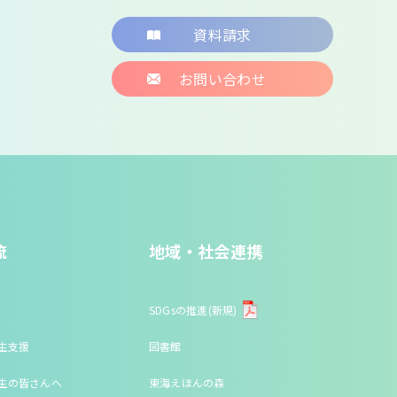
資料請求
お問い合わせ
流
地域・社会連携
SDGsの推進(新規)
生支援
図書館
生の皆さんへ
東海えほんの森