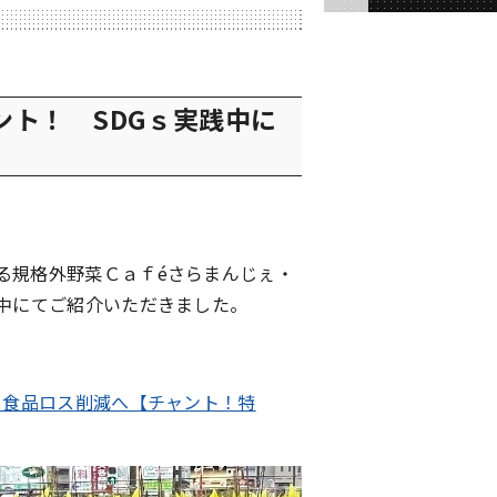
ント！ SDGｓ実践中に
る規格外野菜Ｃａｆéさらまんじぇ・
践中にてご紹介いただきました。
ェ食品ロス削減へ【チャント！特