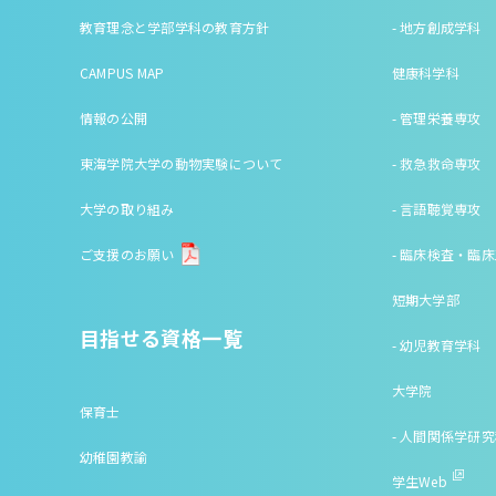
教育理念と学部学科の教育方針
- 地方創成学科
CAMPUS MAP
健康科学科
情報の公開
- 管理栄養専攻
東海学院大学の動物実験について
- 救急救命専攻
大学の取り組み
- 言語聴覚専攻
ご支援のお願い
- 臨床検査・臨
短期大学部
目指せる資格一覧
- 幼児教育学科
大学院
保育士
- 人間関係学研
幼稚園教諭
学生Web