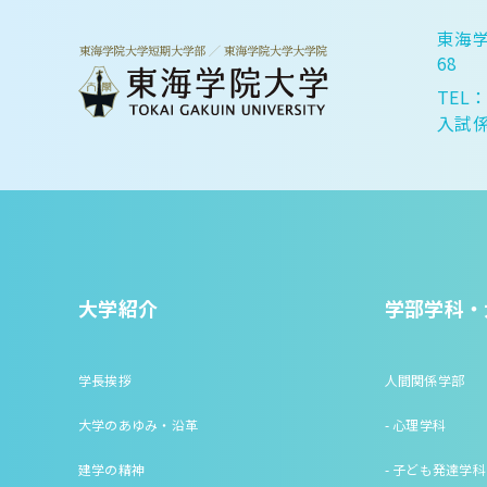
東海学
68
TEL：
入試係
大学紹介
学部学科・
学長挨拶
人間関係学部
大学のあゆみ・沿革
- 心理学科
建学の精神
- 子ども発達学科