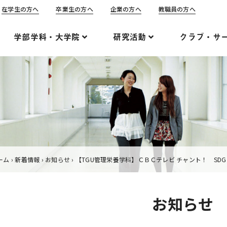
在学生の方へ
卒業生の方へ
企業の方へ
教職員の方へ
学部学科・大学院
研究活動
クラブ・サ
ーム
›
新着情報
›
お知らせ
›
【TGU管理栄養学科】ＣＢＣテレビ チャント！ SD
お知らせ