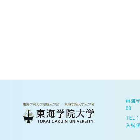
東海学
68
TEL：
入試係