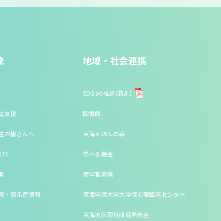
流
地域・社会連携
SDGsの推進(新規)
生支援
図書館
生の皆さんへ
東海えほんの森
LTS
学べる機会
集
産学官連携
報・感染症情報
東海学院大学大学院心理臨床センター
東海地区理科研究発表会