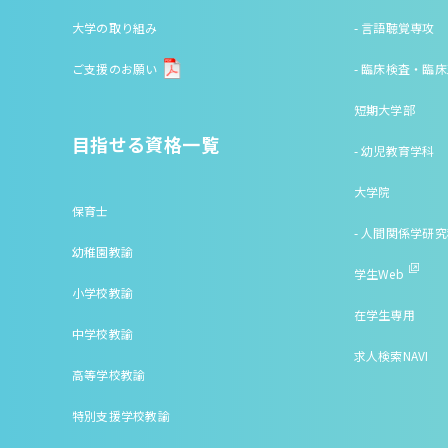
大学の取り組み
- 言語聴覚専攻
ご支援のお願い
- 臨床検査・臨
短期大学部
目指せる資格一覧
- 幼児教育学科
大学院
保育士
- 人間関係学研
幼稚園教諭
学生Web
小学校教諭
在学生専用
中学校教諭
求人検索NAVI
高等学校教諭
特別支援学校教諭