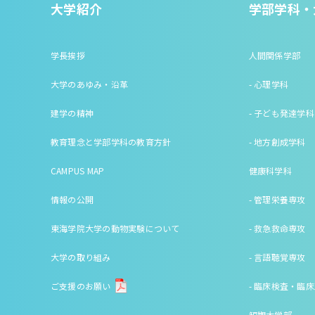
大学紹介
学部学科・
学長挨拶
人間関係学部
大学のあゆみ・沿革
- 心理学科
建学の精神
- 子ども発達学科
教育理念と学部学科の教育方針
- 地方創成学科
CAMPUS MAP
健康科学科
情報の公開
- 管理栄養専攻
東海学院大学の動物実験について
- 救急救命専攻
大学の取り組み
- 言語聴覚専攻
ご支援のお願い
- 臨床検査・臨
短期大学部