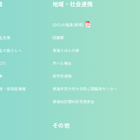
流
地域・社会連携
SDGsの推進(新規)
生支援
図書館
生の皆さんへ
東海えほんの森
LTS
学べる機会
集
産学官連携
報・感染症情報
東海学院大学大学院心理臨床センター
東海地区理科研究発表会
その他