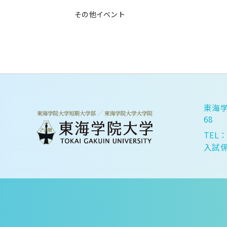
その他イベント
東海学
68
TEL：
入試係