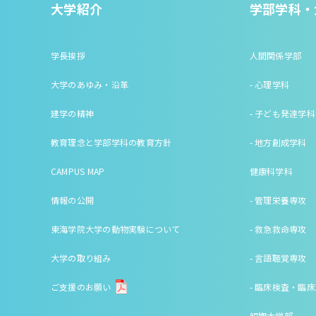
大学紹介
学部学科・
学長挨拶
人間関係学部
大学のあゆみ・沿革
- 心理学科
建学の精神
- 子ども発達学科
教育理念と学部学科の教育方針
- 地方創成学科
CAMPUS MAP
健康科学科
情報の公開
- 管理栄養専攻
東海学院大学の動物実験について
- 救急救命専攻
大学の取り組み
- 言語聴覚専攻
ご支援のお願い
- 臨床検査・臨
短期大学部