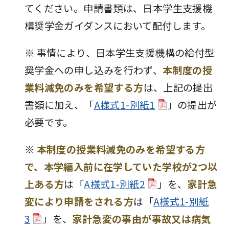
てください。申請書類は、日本学生支援機
構奨学金ガイダンスにおいて配付します。
※ 事情により、日本学生支援機構の給付型
奨学金への申し込みを行わず、
本制度の授
業料減免のみを希望する方
は、上記の提出
書類に加え、「
A様式1-別紙1
」の提出が
必要です。
※
本制度の授業料減免のみを希望する方
で、本学編入前に在学していた学校が2つ以
上ある方
は「
A様式1-別紙2
」を、
家計急
変により申請をされる方
は「
A様式1-別紙
3
」を、
家計急変の事由が事故又は病気