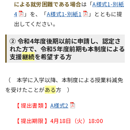
による就労困難である場合
は「
A様式1-別紙
4
」を、「
A様式1-別紙1
」とともに提
出してください。
② 令和4年度後期以前に申請し、認定さ
れた方で、令和5年度前期も本制度による
支援
継続
を希望する方
（ 本学に入学以降、本制度による授業料減免
を受けたことが
ある
方 ）
【 提出書類 】
A様式2
【 提出期限 】4月18日（火）18:00