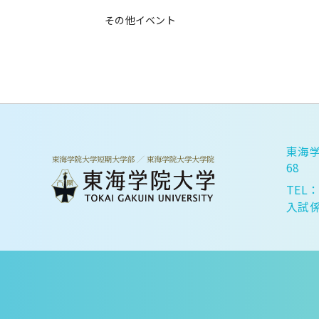
その他イベント
東海学
68
TEL：
入試係