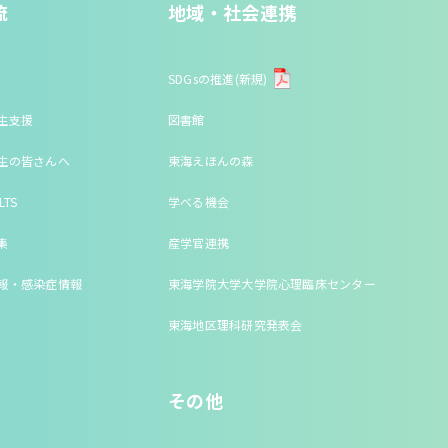
流
地域・社会連携
SDGsの推進(新規)
生支援
図書館
生の皆さんへ
東海えほんの森
LTS
学べる機会
集
産学官連携
報・感染症情報
東海学院大学大学院心理臨床センター
東海地区理科研究発表会
その他