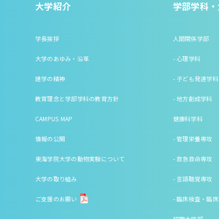
大学紹介
学部学科・
学長挨拶
人間関係学部
大学のあゆみ・沿革
- 心理学科
建学の精神
- 子ども発達学科
教育理念と学部学科の教育方針
- 地方創成学科
CAMPUS MAP
健康科学科
情報の公開
- 管理栄養専攻
東海学院大学の動物実験について
- 救急救命専攻
大学の取り組み
- 言語聴覚専攻
ご支援のお願い
- 臨床検査・臨
短期大学部