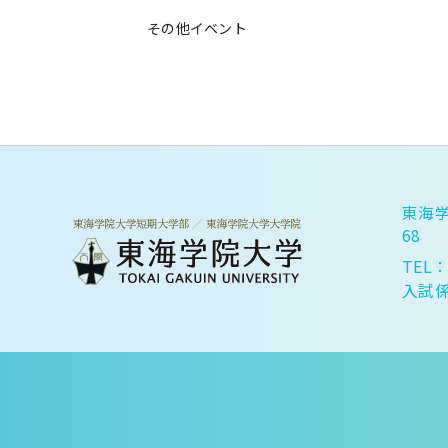
その他イベント
東海学
68
TEL：
入試係