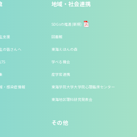
流
地域・社会連携
SDGsの推進(新規)
生支援
図書館
生の皆さんへ
東海えほんの森
LTS
学べる機会
集
産学官連携
報・感染症情報
東海学院大学大学院心理臨床センター
東海地区理科研究発表会
その他