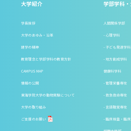
大学紹介
学部学科・
学長挨拶
人間関係学部
大学のあゆみ・沿革
- 心理学科
建学の精神
- 子ども発達学科
教育理念と学部学科の教育方針
- 地方創成学科
CAMPUS MAP
健康科学科
情報の公開
- 管理栄養専攻
東海学院大学の動物実験について
- 救急救命専攻
大学の取り組み
- 言語聴覚専攻
ご支援のお願い
- 臨床検査・臨
短期大学部