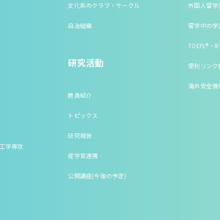
文化系のクラブ・サークル
外国人留学
自治組織
留学中の学
TOEFL®・IE
研究活動
便利リンク
海外安全情
教員紹介
トピックス
研究報告
床工学専攻
産学官連携
公開講座(今後の予定)