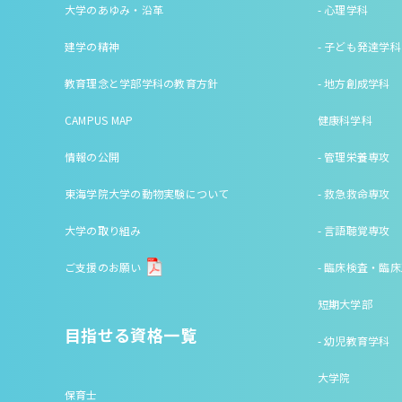
大学のあゆみ・沿革
- 心理学科
建学の精神
- 子ども発達学科
教育理念と学部学科の教育方針
- 地方創成学科
CAMPUS MAP
健康科学科
情報の公開
- 管理栄養専攻
東海学院大学の動物実験について
- 救急救命専攻
大学の取り組み
- 言語聴覚専攻
ご支援のお願い
- 臨床検査・臨
短期大学部
目指せる資格一覧
- 幼児教育学科
大学院
保育士