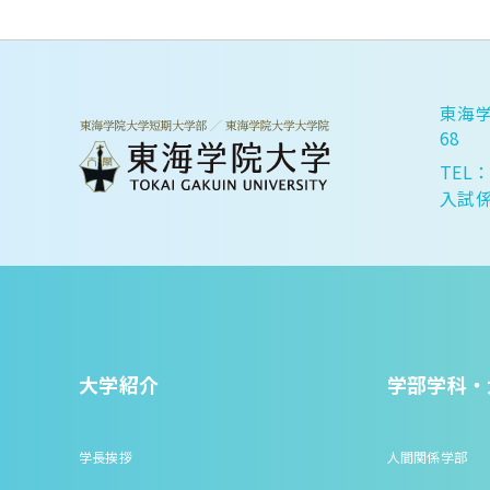
東海学
68
TEL：
入試係
大学紹介
学部学科・
学長挨拶
人間関係学部