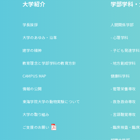
大学紹介
学部学科・
学長挨拶
人間関係学部
大学のあゆみ・沿革
- 心理学科
建学の精神
- 子ども発達学科
教育理念と学部学科の教育方針
- 地方創成学科
CAMPUS MAP
健康科学科
情報の公開
- 管理栄養専攻
東海学院大学の動物実験について
- 救急救命専攻
大学の取り組み
- 言語聴覚専攻
ご支援のお願い
- 臨床検査・臨
短期大学部