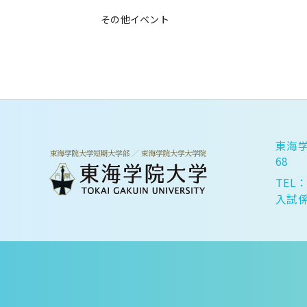
その他イベント
東海学
68
TEL：
入試係