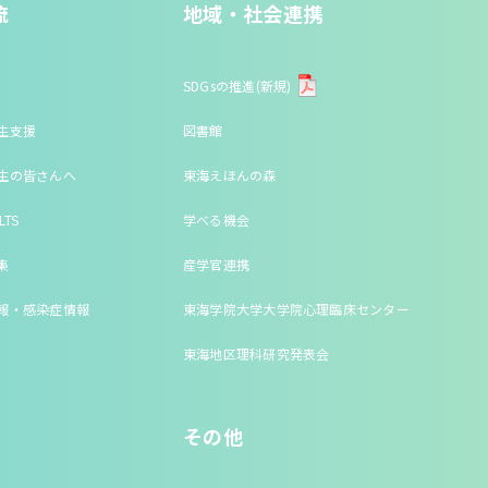
流
地域・社会連携
SDGsの推進(新規)
生支援
図書館
生の皆さんへ
東海えほんの森
LTS
学べる機会
集
産学官連携
報・感染症情報
東海学院大学大学院心理臨床センター
東海地区理科研究発表会
その他