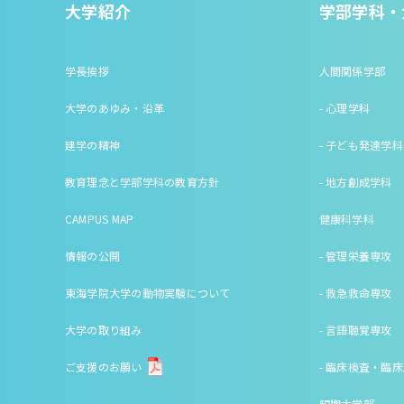
大学紹介
学部学科・
学長挨拶
人間関係学部
大学のあゆみ・沿革
- 心理学科
建学の精神
- 子ども発達学科
教育理念と学部学科の教育方針
- 地方創成学科
CAMPUS MAP
健康科学科
情報の公開
- 管理栄養専攻
東海学院大学の動物実験について
- 救急救命専攻
大学の取り組み
- 言語聴覚専攻
ご支援のお願い
- 臨床検査・臨
短期大学部