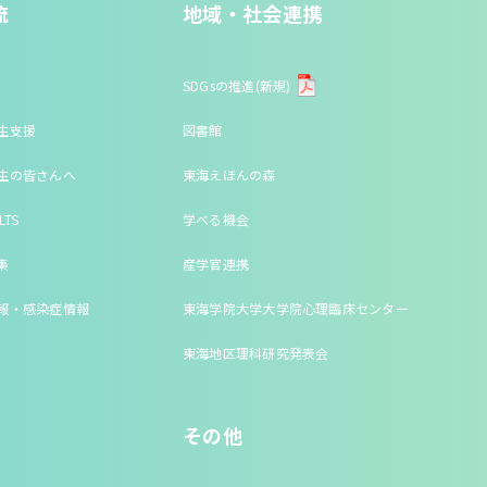
流
地域・社会連携
SDGsの推進(新規)
生支援
図書館
生の皆さんへ
東海えほんの森
LTS
学べる機会
集
産学官連携
報・感染症情報
東海学院大学大学院心理臨床センター
東海地区理科研究発表会
その他