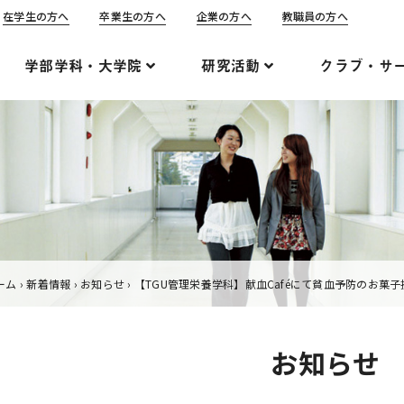
在学生の方へ
卒業生の方へ
企業の方へ
教職員の方へ
学部学科・大学院
研究活動
クラブ・サ
ーム
›
新着情報
›
お知らせ
›
【TGU管理栄養学科】献血Caféにて貧血予防のお菓子
お知らせ