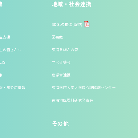
流
地域・社会連携
SDGsの推進(新規)
生支援
図書館
生の皆さんへ
東海えほんの森
LTS
学べる機会
集
産学官連携
報・感染症情報
東海学院大学大学院心理臨床センター
東海地区理科研究発表会
その他