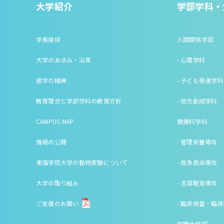
大学紹介
学部学科・
学長挨拶
人間関係学部
大学のあゆみ・沿革
- 心理学科
建学の精神
- 子ども発達学科
教育理念と学部学科の教育方針
- 地方創成学科
CAMPUS MAP
健康科学科
情報の公開
- 管理栄養専攻
東海学院大学の動物実験について
- 救急救命専攻
大学の取り組み
- 言語聴覚専攻
ご支援のお願い
- 臨床検査・臨
短期大学部