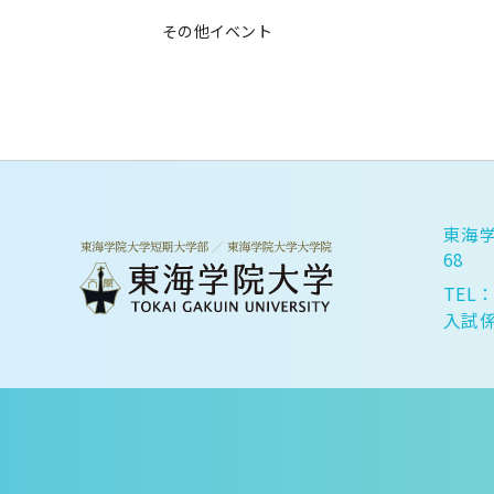
その他イベント
東海学
68
TEL：
入試係