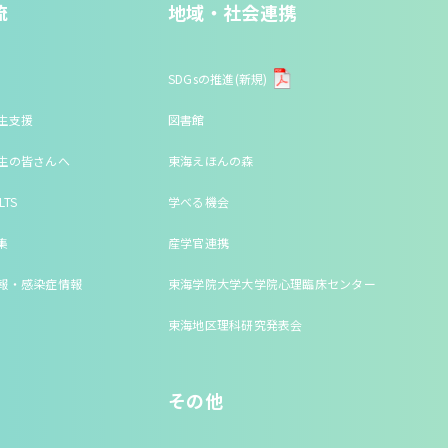
流
地域・社会連携
SDGsの推進(新規)
生支援
図書館
生の皆さんへ
東海えほんの森
LTS
学べる機会
集
産学官連携
報・感染症情報
東海学院大学大学院心理臨床センター
東海地区理科研究発表会
その他