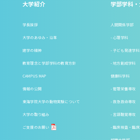
大学紹介
学部学科・
学長挨拶
人間関係学部
大学のあゆみ・沿革
- 心理学科
建学の精神
- 子ども発達学科
教育理念と学部学科の教育方針
- 地方創成学科
CAMPUS MAP
健康科学科
情報の公開
- 管理栄養専攻
東海学院大学の動物実験について
- 救急救命専攻
大学の取り組み
- 言語聴覚専攻
ご支援のお願い
- 臨床検査・臨
短期大学部