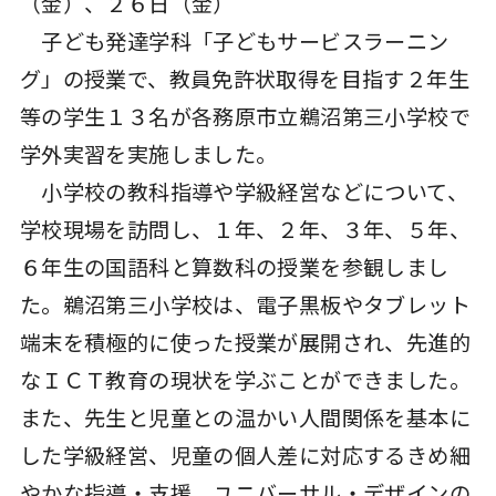
（金）、２６日（金）
子ども発達学科「子どもサービスラーニン
グ」の授業で、教員免許状取得を目指す２年生
等の学生１３名が各務原市立鵜沼第三小学校で
学外実習を実施しました。
小学校の教科指導や学級経営などについて、
学校現場を訪問し、１年、２年、３年、５年、
６年生の国語科と算数科の授業を参観しまし
た。鵜沼第三小学校は、電子黒板やタブレット
端末を積極的に使った授業が展開され、先進的
なＩＣＴ教育の現状を学ぶことができました。
また、先生と児童との温かい人間関係を基本に
した学級経営、児童の個人差に対応するきめ細
やかな指導・支援、ユニバーサル・デザインの