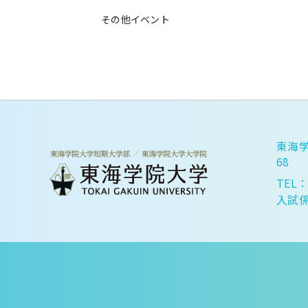
その他イベント
東海学
68
TEL：
入試係