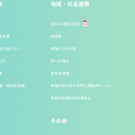
流
地域・社会連携
SDGsの推進(新規)
生支援
図書館
生の皆さんへ
東海えほんの森
LTS
学べる機会
集
産学官連携
報・感染症情報
東海学院大学大学院心理臨床センター
東海地区理科研究発表会
その他