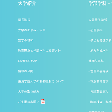
大学紹介
学部学科・
学長挨拶
人間関係学部
大学のあゆみ・沿革
- 心理学科
建学の精神
- 子ども発達学科
教育理念と学部学科の教育方針
- 地方創成学科
CAMPUS MAP
健康科学科
情報の公開
- 管理栄養専攻
東海学院大学の動物実験について
- 救急救命専攻
大学の取り組み
- 言語聴覚専攻
ご支援のお願い
- 臨床検査・臨
短期大学部