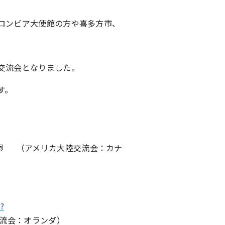
ロンビア大使館の方や喜多方市、
交流会となりました。
れます。
（アメリカ大陸交流会：カナ
?
流会：オランダ）