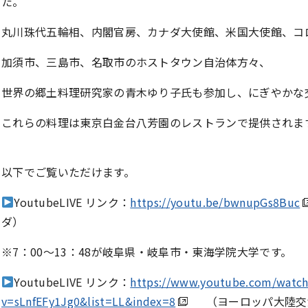
た。
丸川珠代五輪相、内閣官房、カナダ大使館、米国大使館、コ
加須市、三島市、名取市のホストタウン自治体方々、
世界の郷土料理研究家の青木ゆり子氏も参加し、にぎやかな
これらの料理は東京白金台八芳園のレストランで提供さ
以下でご覧いただけます。
YoutubeLIVE リンク：
https://youtu.be/bwnupGs8Buc
ダ）
※7：00～13：48が岐阜県・岐阜市・東海学院大学です。
YoutubeLIVE リンク：
https://www.youtube.com/watch
v=sLnfEFy1Jg0&list=LL&index=8
（ヨーロッパ大陸交