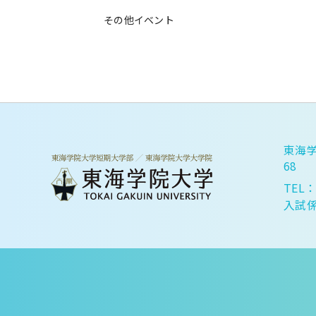
その他イベント
東海学
68
TEL：
入試係