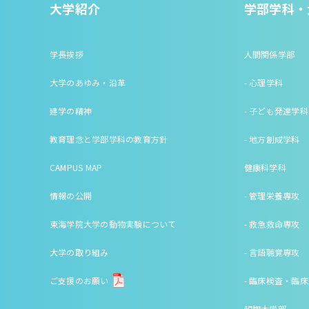
大学紹介
学部学科・
学長挨拶
人間関係学部
大学のあゆみ・沿革
- 心理学科
建学の精神
- 子ども発達学科
教育理念と学部学科の教育方針
- 地方創成学科
CAMPUS MAP
健康科学科
情報の公開
- 管理栄養専攻
東海学院大学の動物実験について
- 救急救命専攻
大学の取り組み
- 言語聴覚専攻
ご支援のお願い
- 臨床検査・臨
短期大学部