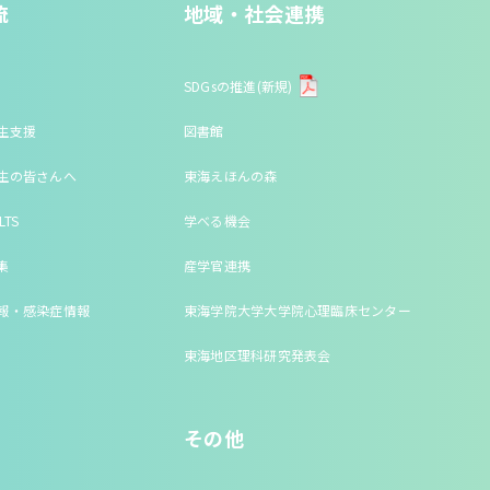
流
地域・社会連携
SDGsの推進(新規)
生支援
図書館
生の皆さんへ
東海えほんの森
LTS
学べる機会
集
産学官連携
報・感染症情報
東海学院大学大学院心理臨床センター
東海地区理科研究発表会
その他