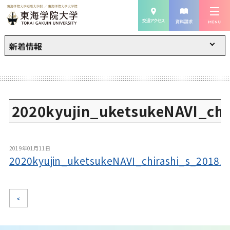
新着情報
2020kyujin_uketsukeNAVI_chi
2019年01月11日
2020kyujin_uketsukeNAVI_chirashi_s_20181
<